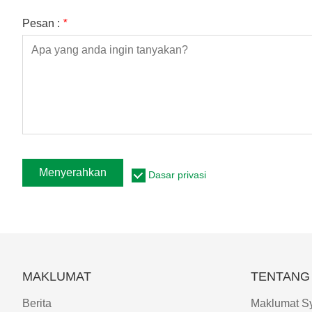
Pesan :
*
Menyerahkan
Dasar privasi
MAKLUMAT
TENTANG 
Berita
Maklumat Sy