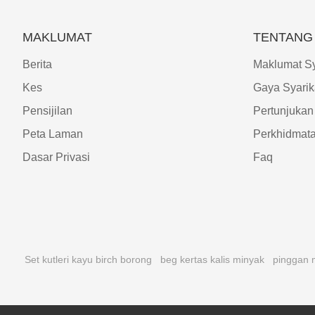
MAKLUMAT
TENTANG 
Berita
Maklumat Sy
Kes
Gaya Syarik
Pensijilan
Pertunjukan
Peta Laman
Perkhidmat
Dasar Privasi
Faq
Set kutleri kayu birch borong
beg kertas kalis minyak
pinggan 