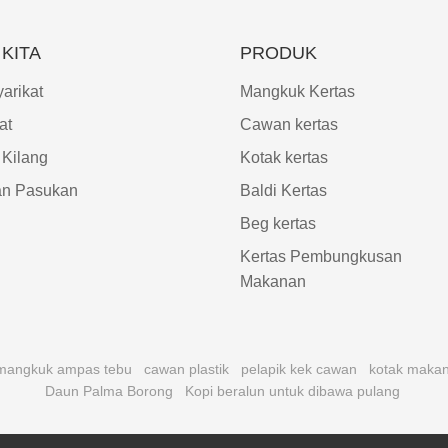
KITA
PRODUK
arikat
Mangkuk Kertas
at
Cawan kertas
 Kilang
Kotak kertas
an Pasukan
Baldi Kertas
Beg kertas
Kertas Pembungkusan
Makanan
mangkuk ampas tebu
cawan plastik
pelapik kek cawan
kotak makan
Daun Palma Borong
Kopi beralun untuk dibawa pulang