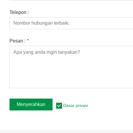
Telepon :
Pesan :
*
Menyerahkan
Dasar privasi