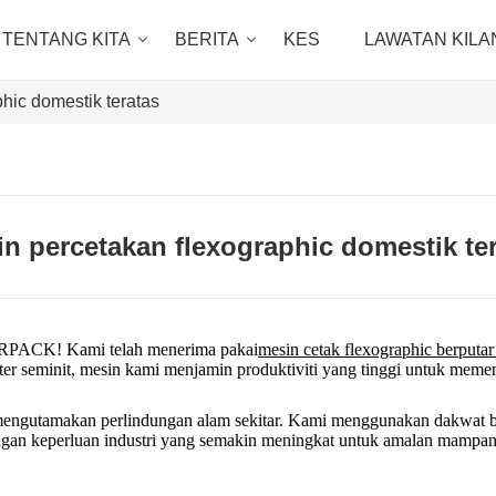
TENTANG KITA
BERITA
KES
LAWATAN KILA
hic domestik teratas
n percetakan flexographic domestik te
ERPACK! Kami telah menerima pakai
mesin cetak flexographic berputar
r seminit, mesin kami menjamin produktiviti yang tinggi untuk meme
mengutamakan perlindungan alam sekitar. Kami menggunakan dakwat ber
engan keperluan industri yang semakin meningkat untuk amalan mampan,