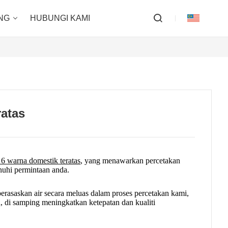
NG
HUBUNGI KAMI
ratas
 6 warna domestik teratas
, yang menawarkan percetakan
nuhi permintaan anda.
asaskan air secara meluas dalam proses percetakan kami,
 di samping meningkatkan ketepatan dan kualiti