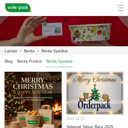
العربية
Deutsch
Ελληνική γλώσσα
Engli
Laman
>
Berita
>
Berita Syarikat
LAMAN
Blog
Berita Produk
Berita Syarikat
PRODUK
TENTANG KITA
BERITA
KES
2024-12-25
LAWATAN KILANG
Selamat Tahun Baru 2025