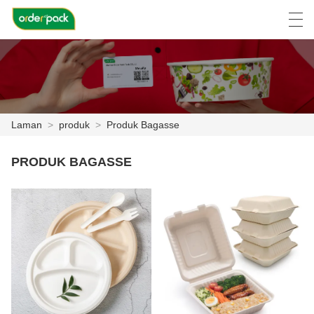
العربية
Deutsch
Ελληνική γλώσσα
Engli
Laman
>
produk
>
Produk Bagasse
LAMAN
PRODUK BAGASSE
PRODUK
TENTANG KITA
BERITA
KES
LAWATAN KILANG