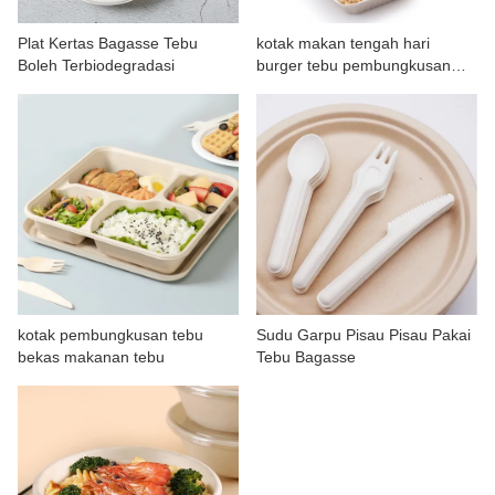
HUBUNGI KAMI
Plat Kertas Bagasse Tebu
kotak makan tengah hari
Boleh Terbiodegradasi
burger tebu pembungkusan
ampas tebu terbiodegradasi
kotak pembungkusan tebu
Sudu Garpu Pisau Pisau Pakai
bekas makanan tebu
Tebu Bagasse