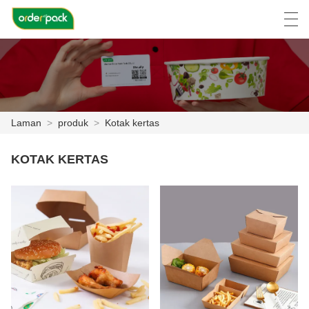
العربية
Deutsch
Ελληνική γλώσσα
Engli
Laman
>
produk
>
Kotak kertas
LAMAN
KOTAK KERTAS
PRODUK
TENTANG KITA
BERITA
KES
LAWATAN KILANG