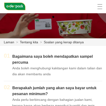
العربية
Deutsch
Ελληνική γλώσσα
Engli
Laman
>
Tentang kita
>
Soalan yang kerap ditanya
LAMAN
01
PRODUK
Bagaimana saya boleh mendapatkan sampel
percuma
TENTANG KITA
Anda boleh menghubungi kakitangan kami dalam talian dan
dia akan membantu anda
BERITA
02
Berapakah jumlah yang akan saya bayar untuk
KES
pesanan minimum?
LAWATAN KILANG
Anda perlu berbincang dengan bahagian jualan kami,
kerana harga akan berbeza mengikut kuantiti dan jenis,