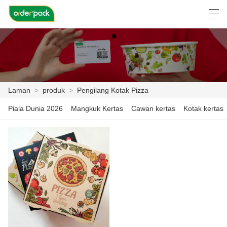
العربية
Deutsch
Ελληνική γλώσσα
Engli
Laman
>
produk
>
Pengilang Kotak Pizza
LAMAN
Piala Dunia 2026
Mangkuk Kertas
Cawan kertas
Kotak kertas
PRODUK
TENTANG KITA
BERITA
KES
LAWATAN KILANG