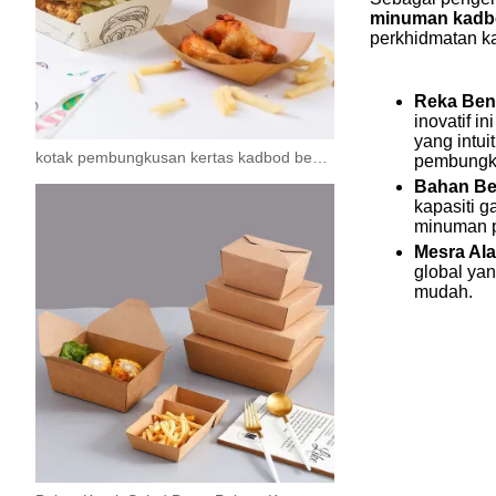
minuman kadb
perkhidmatan ka
Reka Bent
inovatif 
yang intu
kotak pembungkusan kertas kadbod bekas hamburger
pembungku
Bahan Be
kapasiti 
minuman 
Mesra Ala
global ya
mudah.