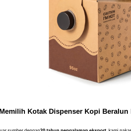
emilih Kotak Dispenser Kopi Beralun
uar sumber dengan
20 tahun pengalaman eksport
, kami pak