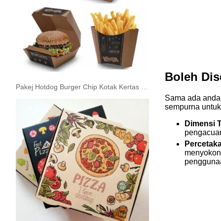
Boleh Di
Pakej Hotdog Burger Chip Kotak Kertas Makanan Segera
Sama ada anda 
sempurna untuk
Dimensi T
pengacuan
Percetak
menyokong
penggunaa