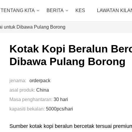
TENTANG KITA
BERITA
KES
LAWATAN KILA
uai untuk Dibawa Pulang Borong
Kotak Kopi Beralun Berc
Dibawa Pulang Borong
jenama:
orderpack
asal produk:
China
Masa penghantaran:
30 hari
kapasiti bekalan:
5000pcs/hari
Sumber kotak kopi beralun bercetak tersuai premi