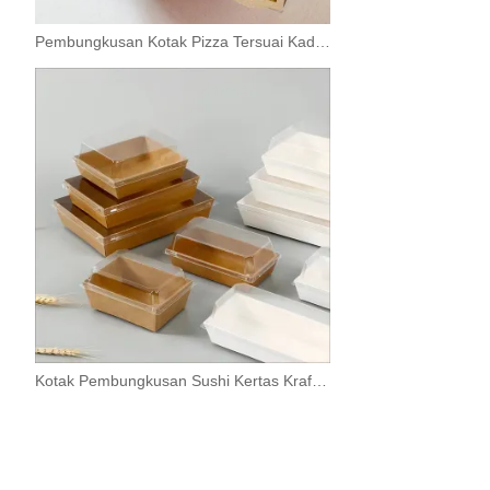
Pembungkusan Kotak Pizza Tersuai Kadbod Biasa 12 Inci
Kotak Pembungkusan Sushi Kertas Kraft Togo Bento Dengan Penutup