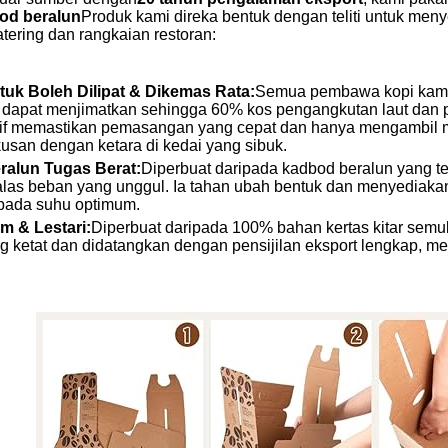
od beralun
Produk kami direka bentuk dengan teliti untuk men
tering dan rangkaian restoran:
uk Boleh Dilipat & Dikemas Rata:
Semua pembawa kopi kami 
ini dapat menjimatkan sehingga 60% kos pengangkutan laut dan
itif memastikan pemasangan yang cepat dan hanya mengambil 
san dengan ketara di kedai yang sibuk.
ralun Tugas Berat:
Diperbuat daripada kadbod beralun yang t
galas beban yang unggul. Ia tahan ubah bentuk dan menyediakan
pada suhu optimum.
m & Lestari:
Diperbuat daripada 100% bahan kertas kitar semul
ng ketat dan didatangkan dengan pensijilan eksport lengkap