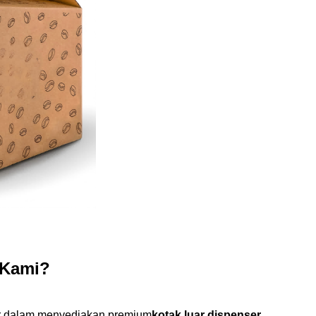
 Kami?
ar dalam menyediakan premium
kotak luar dispenser