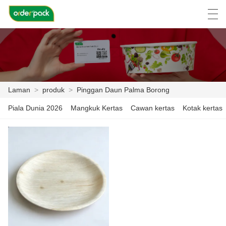
العربية
Deutsch
Ελληνική γλώσσα
Engli
Laman
>
produk
>
Pinggan Daun Palma Borong
LAMAN
Piala Dunia 2026
Mangkuk Kertas
Cawan kertas
Kotak kertas
PRODUK
TENTANG KITA
BERITA
KES
LAWATAN KILANG