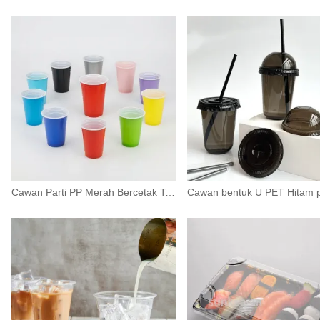
Cawan Parti PP Merah Bercetak Tersuai Borong | Cawan Plastik 2oz - 16oz