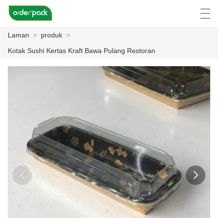
Laman
>
produk
>
العربية
Deutsch
Ελληνική γλώσσα
Engli
Kotak Sushi Kertas Kraft Bawa Pulang Restoran
LAMAN
PRODUK
TENTANG KITA
BERITA
KES
LAWATAN KILANG