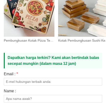
Pembungkusan Kotak Pizza Tersuai Kadbod Biasa 12 Inci
Kotak Pembung
Dapatkan harga terkini? Kami akan bertindak balas
secepat mungkin (dalam masa 12 jam)
Email :
*
Name :