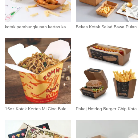
kotak pembungkusan kertas kadbod bekas hamburger
Bekas Kotak Sala
16oz Kotak Kertas Mi Cina Bulat Bekas Ambil Keluar
Pakej Hotdog B