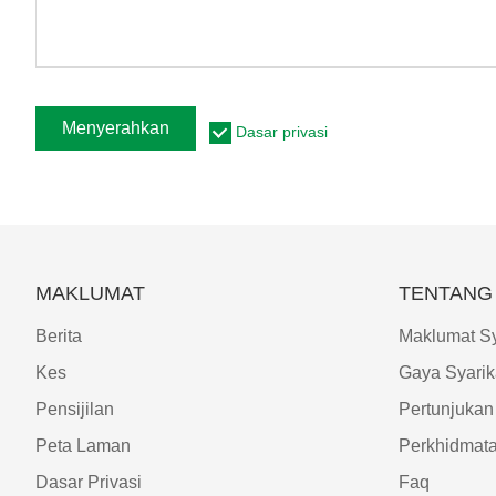
Menyerahkan
Dasar privasi
MAKLUMAT
TENTANG 
Berita
Maklumat Sy
Kes
Gaya Syarik
Pensijilan
Pertunjukan
Peta Laman
Perkhidmat
Dasar Privasi
Faq