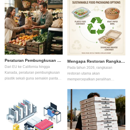
Peraturan Pembungkusan Plastik: Garis Masa Pematuhan 2025-2027
Mengapa Restoran Rangkaian Beralih kepada Pembungkusan Serat pada Tahun 2026
Dari EU ke California hingga
Pada tahun 2026, rangkaian
Kanada, peraturan pembungkusan
restoran utama akan
plastik sekali guna semakin pantas.
mempercepatkan peralihan
ODPACK memetakan setiap tarikh
daripada pembungkusan plastik
akhir pematuhan utama antara 2025
kepada gentian. ODPACK
dan 2027, menunjukkan bekas
menganalisis pemacu dasar,
makanan, mangkuk dan kategori
dinamik kos dan tiga kajian kes
pembungkusan yang menghadapi
jenama di sebalik peralihan seluruh
perubahan bahan mandatori dan
industri yang membentuk semula
bila.
perolehan bekas makanan.