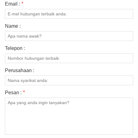
piza dicipta sama. Kadbod yang
Email :
*
lebih tebal, yang sering ditemui
dalam kotak piza kraft mewah,
memberikan penghalang yang lebih
Name :
besar terhadap udara luar yang
sejuk. Jika anda serius tentang
kualiti penghantaran, melabur dalam
bahan yang lebih tebal adalah
Telepon :
langkah yang bijak, walaupun anda
menggunakan kotak piza yang
diperibadikan untuk penjenamaan.
Perusahaan :
Pesan :
*