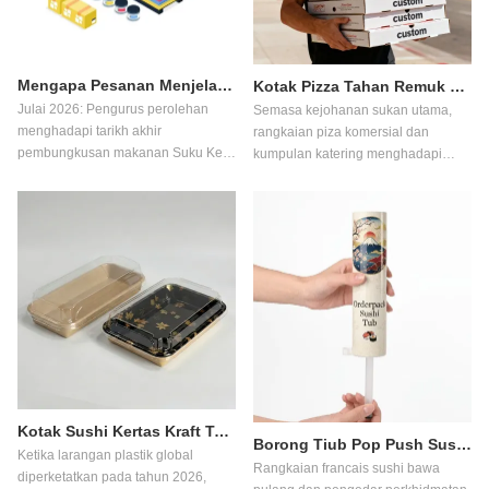
Mengapa Pesanan Menjelang Ogos Mengurangkan Kos 30%
Kotak Pizza Tahan Remuk untuk Penghantaran Bersusun Berat
Julai 2026: Pengurus perolehan
Semasa kejohanan sukan utama,
menghadapi tarikh akhir
rangkaian piza komersial dan
pembungkusan makanan Suku Ke-
kumpulan katering menghadapi
4. Memesan menjelang Ogos
lonjakan pesanan yang besar,
menghalang kenaikan kos sebanyak
memaksa pengurus perolehan untuk
30%. ODPACK menerangkan garis
menaik taraf saluran
masa, kapasiti kilang dan strategi
pembungkusan. Panduan teknikal
untuk pembeli borong.
ini menilai bagaimana mendapatkan
saluran kotak piza beralun tugas
berat daripada odpack.com
mencegah kenduran struktur yang
disebabkan oleh kelembapan terma
semasa penghantaran berbilang
peringkat berketumpatan tinggi,
membantu pembeli volum
Kotak Sushi Kertas Kraft Tersuai dengan Tingkap untuk Sumber Eko
perusahaan menghapuskan
Borong Tiub Pop Push Sushi Bercetak Tersuai | odpack.com
Ketika larangan plastik global
kerosakan produk dan risiko
Rangkaian francais sushi bawa
diperketatkan pada tahun 2026,
bayaran balik semasa acara