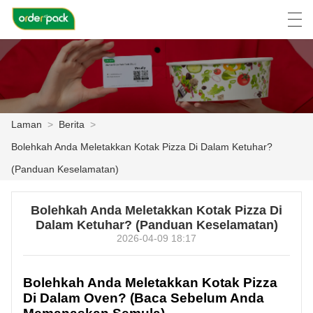
العربية
Deutsch
Ελληνική γλώσσα
Engli
Laman
>
Berita
>
LAMAN
Bolehkah Anda Meletakkan Kotak Pizza Di Dalam Ketuhar?
PRODUK
(Panduan Keselamatan)
TENTANG KITA
Bolehkah Anda Meletakkan Kotak Pizza Di
Dalam Ketuhar? (Panduan Keselamatan)
BERITA
2026-04-09 18:17
KES
Bolehkah Anda Meletakkan Kotak Pizza
LAWATAN KILANG
Di Dalam Oven? (Baca Sebelum Anda