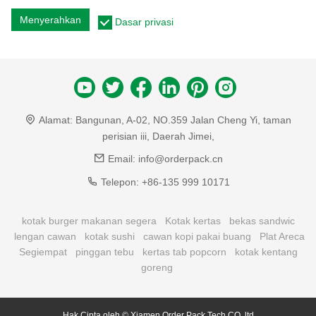
Menyerahkan
Dasar privasi
Alamat:
Bangunan, A-02, NO.359 Jalan Cheng Yi, taman
perisian iii, Daerah Jimei,
Email:
info@orderpack.cn
Telepon:
+86-135 999 10171
kotak burger makanan segera
Kotak kertas
bekas sandwic
lengan cawan
kotak sushi
cawan kopi pakai buang
Plat Areca
Segiempat
pinggan tebu
kertas tab popcorn
kotak kentang
goreng
Hak Cipta oleh © Xiamen Order Pack Tech CO.,ltd